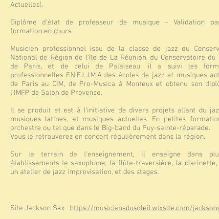
Actuelles).
​Diplôme d'état de professeur de musique - Validation part
formation en cours.
Musicien professionnel issu de la classe de jazz du Conserv
National de Région de l'île de La Réunion, du Conservatoire du 
de Paris, et de celui de Palaiseau, il a suivi les form
professionnelles F.N.E.I.J.M.A des écoles de jazz et musiques ac
de Paris au CIM, de Pro-Musica à Monteux et obtenu son dip
l'IMFP de Salon de Provence.
Il se produit et est à l’initiative de divers projets allant du ja
musiques latines, et musiques actuelles. En petites formatio
orchestre ou tel que dans le Big-band du Puy-sainte-réparade.
Vous le retrouverez en concert régulièrement dans la région.
Sur le terrain de l'enseignement, il enseigne dans plu
établissements le saxophone, la flûte-traversière, la clarinette,
un atelier de jazz improvisation, et des stages.
Site Jackson Sax :
https://musiciensdusoleil.wixsite.com/jackson