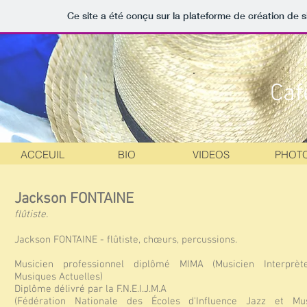
Ce site a été conçu sur la plateforme de création de s
Caf
ACCEUIL
BIO
VIDEOS
PHOT
Jackson FONTAINE
flûtiste.
Jackson FONTAINE - flûtiste, chœurs, percussions.
Musicien professionnel diplômé MIMA (Musicien Interprè
Musiques Actuelles)
Diplôme délivré par la F.N.E.I.J.M.A
(Fédération Nationale des Écoles d'Influence Jazz et Mu