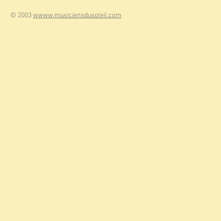
© 2003
wwww.musiciensdusoleil.com