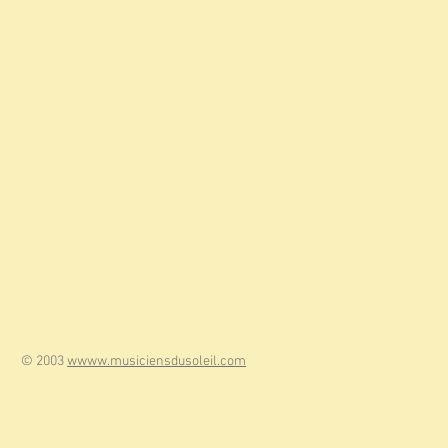
© 2003
wwww.musiciensdusoleil.com